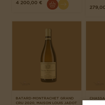
4 200,00 €
279,0
BATARD-MONTRACHET GRAND
CHASSA
CRU 2020, MAISON LOUIS JADOT
2020, 