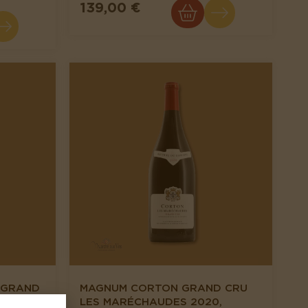
139,00 €
 GRAND
MAGNUM CORTON GRAND CRU
NNEAU
LES MARÉCHAUDES 2020,