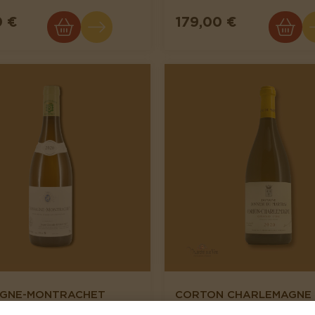
0 €
179,00 €
GNE-MONTRACHET
CORTON CHARLEMAGNE
DOMAINE JEAN-CLAUDE
CRU 2020, DOMAINE BO