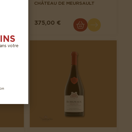
CHÂTEAU DE MEURSAULT
375,00 €
INS
dans votre
ion