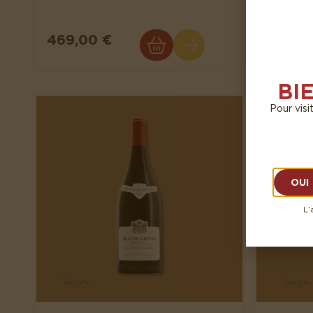
RAMON
469,00 €
190,0
BI
Pour visi
OUI
L’