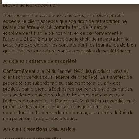
preuve de leur expédition.
Pour les commandes de nos vins rares, une fois le produit
expédié, le client accepte que son droit de rétractation ne
puisse pas être exercé, compte tenu de la nature
extrêmement fragile de nos vins, et ce conformément à
l’article L121-20-2 qui précise que le droit de rétractation ne
peut être exercé pour les contrats dont les fournitures de bien
qui, du fait de leur nature, sont susceptibles de se détériorer.
Article 10 : Réserve de propriété
Conformément à la loi du 1er mai 1980, les produits livrés au
client sont vendus sous réserve de propriété. Le transfert de
propriété est subordonné au paiement total du prix des
produits par le client, à l’échéance convenue entre les parties.
En cas de non-paiement du prix total des marchandises à
l’échéance convenue, le Marché aux Vins pourra revendiquer la
propriété des produits aux frais et risques du client,
nonobstant toute demande de dommages-intérêts du fait du
non paiement intégral des produits.
Article 11 : Mentions CNIL Article