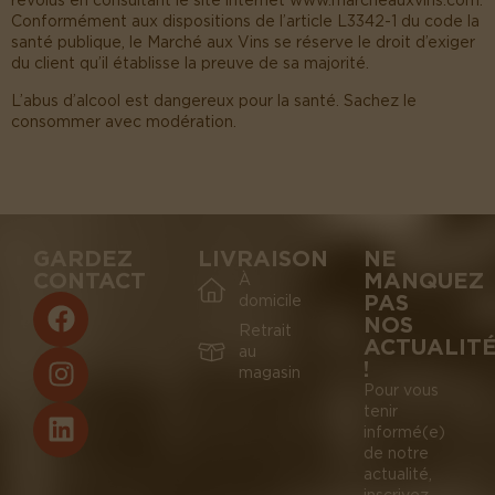
révolus en consultant le site internet www.marcheauxvins.com.
Conformément aux dispositions de l’article L3342-1 du code la
santé publique, le Marché aux Vins se réserve le droit d’exiger
du client qu’il établisse la preuve de sa majorité.
L’abus d’alcool est dangereux pour la santé. Sachez le
consommer avec modération.
GARDEZ
LIVRAISON
NE
CONTACT
MANQUEZ
À
PAS
domicile
NOS
Retrait
ACTUALIT
au
!
magasin
Pour vous
tenir
informé(e)
de notre
actualité,
inscrivez-