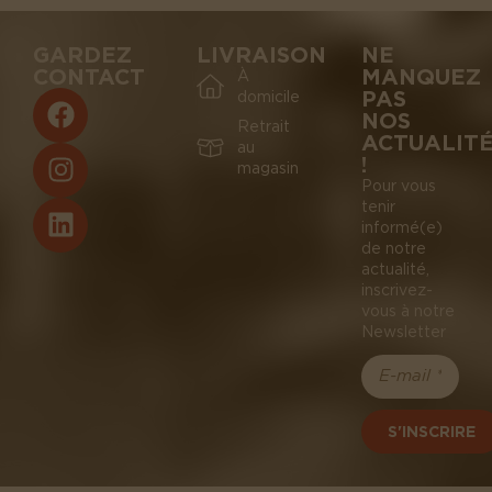
GARDEZ
LIVRAISON
NE
CONTACT
MANQUEZ
À
PAS
domicile
NOS
Retrait
ACTUALIT
au
!
magasin
Pour vous
tenir
informé(e)
de notre
actualité,
inscrivez-
vous à notre
Newsletter
S'INSCRIRE