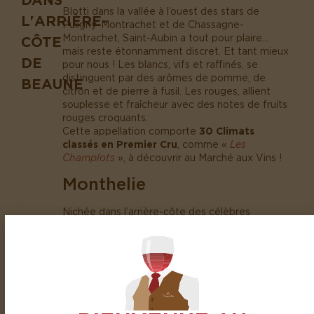
Blotti dans la vallée à l’ouest des stars de
L'ARRIÈRE-
Puligny-Montrachet et de Chassagne-
Montrachet, Saint-Aubin a tout pour plaire…
CÔTE
mais reste étonnamment discret. Et tant mieux
DE
pour nous ! Les blancs, vifs et raffinés, se
distinguent par des arômes de pomme, de
BEAUNE
citron et de pierre à fusil. Les rouges, allient
souplesse et fraîcheur avec des notes de fruits
rouges croquants.
Cette appellation comporte
30 Climats
classés en
Premier Cru
, comme «
Les
Champlots
», à découvrir au Marché aux Vins !
Monthelie
Nichée dans l’arrière-côte des célèbres
appellations de Meursault et Volnay,
Monthelie
(prononcez « Mont-lie ») joue les timides. Mais
ne vous y trompez pas ! Ses rouges offrent des
notes de petits fruits rouges avec une belle
minéralité, tandis que ses blancs révèlent des
arômes subtils de fleurs blanches et de miel. Un
excellent rapport qualité-prix
pour découvrir