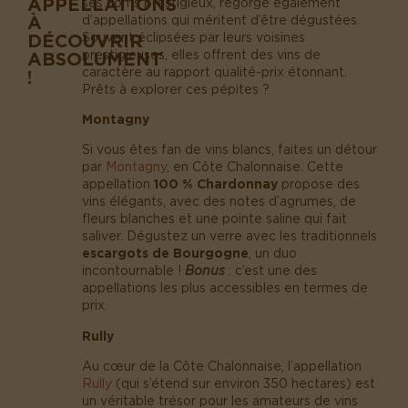
APPELLATIONS
ses noms prestigieux, regorge également
À
d’appellations qui méritent d’être dégustées.
DÉCOUVRIR
Souvent éclipsées par leurs voisines
prestigieuses, elles offrent des vins de
ABSOLUMENT
caractère au rapport qualité-prix étonnant.
!
Prêts à explorer ces pépites ?
Montagny
Si vous êtes fan de vins blancs, faites un détour
par
Montagny
, en Côte Chalonnaise. Cette
appellation
100 % Chardonnay
propose des
vins élégants, avec des notes d’agrumes, de
fleurs blanches et une pointe saline qui fait
saliver. Dégustez un verre avec les traditionnels
escargots de Bourgogne
, un duo
incontournable !
Bonus
: c’est une des
appellations les plus accessibles en termes de
prix.
Rully
Au cœur de la Côte Chalonnaise, l’appellation
Rully
(qui s’étend sur environ 350 hectares) est
un véritable trésor pour les amateurs de vins