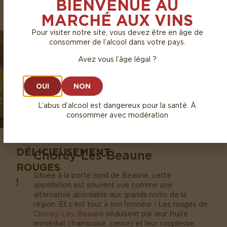
BIENVENUE AU
la
Côte de Beaune
.
MARCHÉ AUX VINS
Pour visiter notre site, vous devez être en âge de
consommer de l’alcool dans votre pays.
Avez vous l’âge légal ?
OUI
NON
L’abus d’alcool est dangereux pour la santé. À
consommer avec modération
DÉLICIEUSEMENT
Chorey-Lès-Beaune
ROUGES
Située à la porte nord de Beaune, cette
!
appellation est souvent vue comme une
alternative abordable aux grands noms de la
région. Et c’est tout à son honneur ! Les rouges de
Chorey-Lès-Beaune
séduisent par leur fruité
immédiat (framboise, cerise) et leur souplesse.