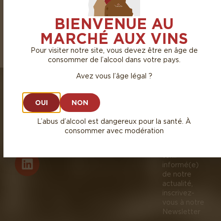
CÔTE DE NUITS
BIENVENUE AU
MARCHÉ AUX VINS
Pour visiter notre site, vous devez être en âge de
consommer de l’alcool dans votre pays.
Avez vous l’âge légal ?
GARDEZ
LIVRAISON
NE
CONTACT
MANQUEZ
À
OUI
NON
PAS
domicile
NOS
Retrait
L’abus d’alcool est dangereux pour la santé. À
ACTUALIT
au
consommer avec modération
!
magasin
Pour vous
tenir
informé(e)
de notre
actualité,
inscrivez-
vous à notre
Newsletter