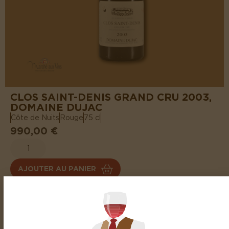
CLOS SAINT-DENIS GRAND CRU 2003,
DOMAINE DUJAC
Côte de Nuits
Rouge
75 cl
990,00 €
AJOUTER AU PANIER