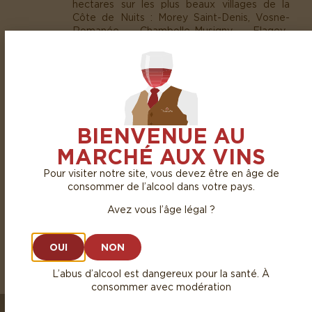
hectares sur les plus beaux villages de la
Côte de Nuits : Morey Saint-Denis, Vosne-
Romanée, Chambolle-Musigny, Flagey-
Echézeaux et Gevrey-Chambertin.
« Ma volonté est de prendre soin de la terre,
de son sous-sol et de toutes les espèces qui
y vivent. »
Des vins intenses et élégants, issus
BIENVENUE AU
majoritairement de raisins non égrappés,
avec des textures veloutées et vibrantes de
MARCHÉ AUX VINS
précision. Les vignes sont âgées en moyenne
de 50 ans et révèlent toute la finesse de leur
Pour visiter notre site, vous devez être en âge de
terroir.
consommer de l’alcool dans votre pays.
Pour découvrir les vins de Cécile Tremblay,
Avez vous l’âge légal ?
cliquez
ici
.
OUI
NON
L’abus d’alcool est dangereux pour la santé. À
consommer avec modération